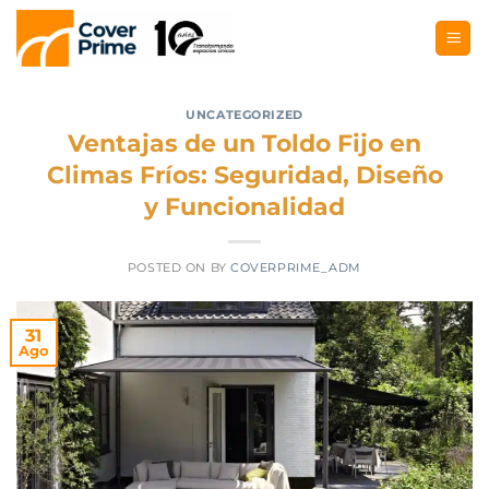
UNCATEGORIZED
Ventajas de un Toldo Fijo en
Climas Fríos: Seguridad, Diseño
y Funcionalidad
POSTED ON
BY
COVERPRIME_ADM
31
Ago