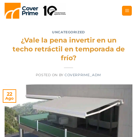
UNCATEGORIZED
¿Vale la pena invertir en un
techo retráctil en temporada de
frío?
POSTED ON
BY
COVERPRIME_ADM
22
Ago