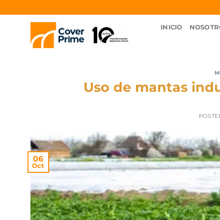
INICIO
NOSOTR
M
Uso de mantas indus
POSTE
06
Oct