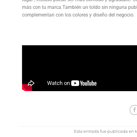
más con tu marca.
También un toldo sin ninguna publi
complementan con los colores y diseño del negocio.
Esta entrada fue publicada en
t