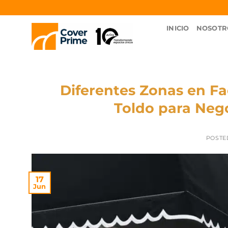
INICIO
NOSOTR
Diferentes Zonas en F
Toldo para Nego
POSTE
17
Jun