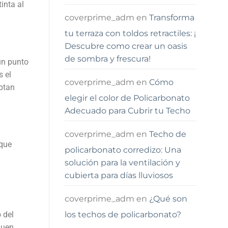
inta al
coverprime_adm
en
Transforma
tu terraza con toldos retractiles: ¡
Descubre como crear un oasis
de sombra y frescura!
un punto
 el
coverprime_adm
en
Cómo
aptan
elegir el color de Policarbonato
Adecuado para Cubrir tu Techo
coverprime_adm
en
Techo de
 que
policarbonato corredizo: Una
solución para la ventilación y
cubierta para días lluviosos
coverprime_adm
en
¿Qué son
los techos de policarbonato?
 del
quen