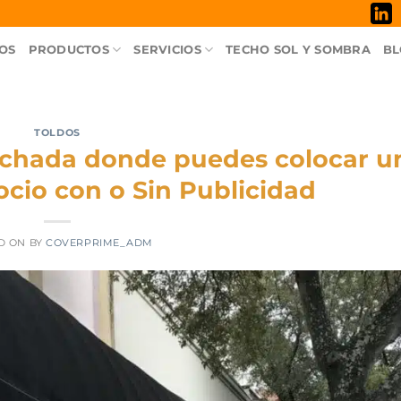
OS
PRODUCTOS
SERVICIOS
TECHO SOL Y SOMBRA
BL
TOLDOS
achada donde puedes colocar u
cio con o Sin Publicidad
D ON
BY
COVERPRIME_ADM