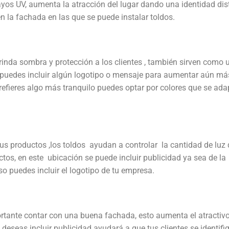
rayos UV, aumenta la atracción del lugar dando una identidad dist
n la fachada en las que se puede instalar toldos.
brinda sombra y protección a los clientes , también sirven como 
puedes incluir algún logotipo o mensaje para aumentar aún más
refieres algo más tranquilo puedes optar por colores que se ad
sus productos ,los toldos ayudan a controlar la cantidad de luz
ctos, en este ubicación se puede incluir publicidad ya sea de la
 puedes incluir el logotipo de tu empresa.
ortante contar con una buena fachada, esto aumenta el atractivo
deseas incluir publicidad ayudará a que tus clientes se identifi