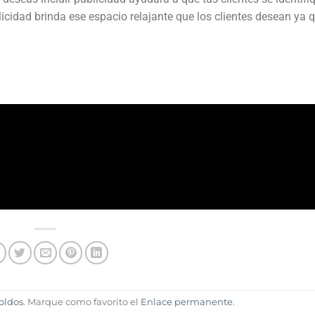
cidad brinda ese espacio relajante que los clientes desean ya 
oldos
. Marque como favorito el
Enlace permanente
.