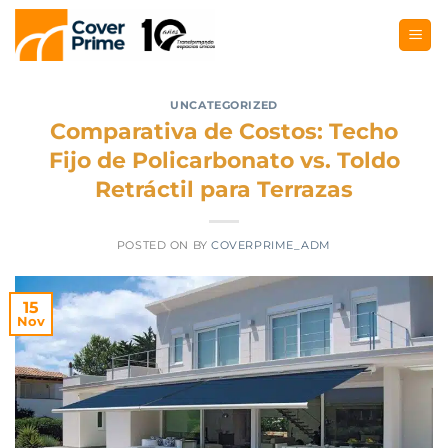
UNCATEGORIZED
Comparativa de Costos: Techo
Fijo de Policarbonato vs. Toldo
Retráctil para Terrazas
POSTED ON
BY
COVERPRIME_ADM
15
Nov