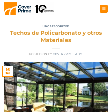
UNCATEGORIZED
Techos de Policarbonato y otros
Materiales
POSTED ON
BY
COVERPRIME_ADM
16
Jul