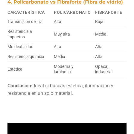
4. Policarbonato vs Fibraforte (Fibra de vidrio)
CARACTERÍSTICA
POLICARBONATO
FIBRAFORTE
Transmisión de luz
Alta
Baja
Resistencia a
Muy alta
Media
impactos
Moldeabilidad
Alta
Alta
Resistencia química
Media
Alta
Moderna y
Opaca,
Estética
luminosa
industrial
Conclusión:
Ideal si buscas estética, iluminación y
resistencia en un solo material.